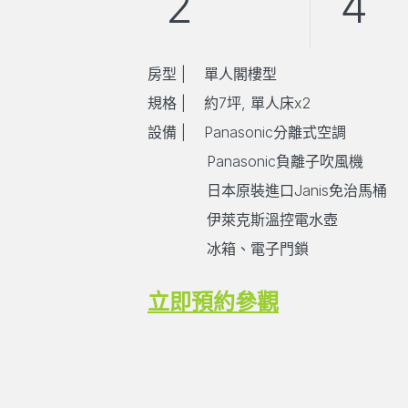
2
4
房型
| 單人閣樓型
規格
|
約7坪
, 單人
床
x2
設備 | Panasonic分離式空調
Panasonic負離子吹風機
日本原裝進口Janis免治馬桶
伊萊克斯溫控電水壺
冰箱、電子門鎖
立即預約參觀