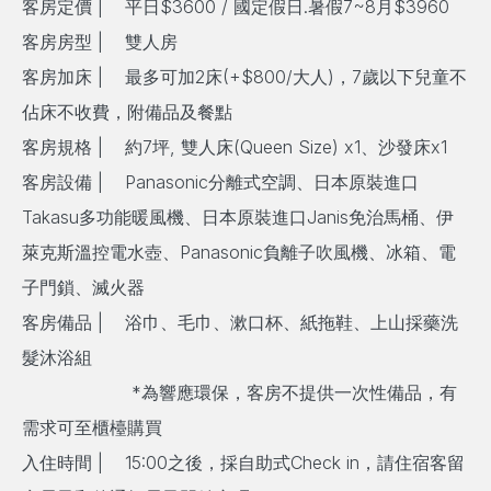
客房定價 | 平日$3600 / 國定假日.暑假7~8月$3960
客房房型
|
雙人房
客房加床
|
最多可加
2
床
(+$800/
大人
)
，
7
歲以下兒童不
佔床不收費，附備品及餐點
客房規格
|
約
7
坪
,
雙人床
(Queen Size) x1
、沙發床
x1
客房設備
| Panasonic
分離式空調、日本原裝進口
Takasu
多功能暖風機、日本原裝進口
Janis
免治馬桶、伊
萊克斯溫控電水壺、
Panasonic
負離子吹風機、冰箱、電
子門鎖、滅火器
客房備品
|
浴巾、毛巾、漱口杯、紙拖鞋、上山採藥洗
髮沐浴組
*
為響應環保，客房不提供一次性備品，有
需求可至櫃檯購買
入住時間
| 15:00
之後，採自助式
Check in
，請住宿客留