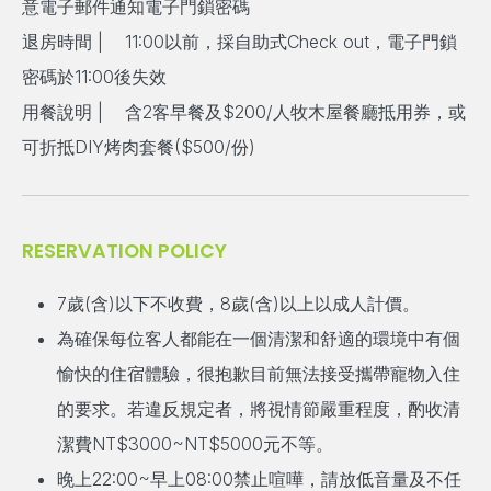
意電子郵件通知電子門鎖密碼
退房時間
| 11:00
以前，採自助式
Check out
，電子門鎖
密碼於
11:00
後失效
用餐說明
|
含2客早餐及$200/人牧木屋餐廳抵用券，或
可折抵DIY烤肉套餐($500/份)
RESERVATION POLICY
7歲(含)以下不收費，8歲(含)以上以成人計價。
為確保每位客人都能在一個清潔和舒適的環境中有個
愉快的住宿體驗，很抱歉目前無法接受攜帶寵物入住
的要求。若違反規定者，將視情節嚴重程度，酌收清
潔費NT$3000~NT$5000元不等。
晚上22:00~早上08:00禁止喧嘩，請放低音量及不任