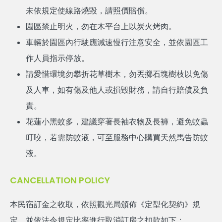
未依規定使線路燒毀，請照價賠償。
園區禁止明火，勿在木平台上以炭火烤肉。
車輛於園區內行駛應減速慢行注意安全，並依園區工
作人員指示停放。
請愛惜環境勿攀折花草樹木，勿丟擲石塊樹枝以免傷
及人車，如有傷及他人或損毀財務，請自行賠償及負
責。
花蓮小黑蚊多，建議穿著長袖衣物及長褲，避免蚊蟲
叮咬，若需防蚊液，可至服務中心購買天然馬告防蚊
液。
CANCELLATION POLICY
本民宿訂金之收取，依照觀光局頒佈《定型化契約》規
定，並依法令規定比率進行取消訂房之扣款如下：