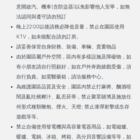
意開啟汽、機車(含防盜器)以免影響他人安寧，如無
法認同與遵守請勿預訂
晚上22:00以後請務必降低音量，禁止在園區使用
KTV，如未能配合請勿訂房。
請妥善保管自身財務、裝備、車輛、貴重物品
由於園區屬戶外空間，區內有多樣設施及障礙物，如
有小朋友請自行照顧好，如在戶外奔跑嬉戲受傷，須
自行負責。如需醫藥箱，請洽服務中心。
為維護園區品質及安全，園區內禁止打麻將、酗酒喧
鬧及亂吐檳榔汁、亂丟菸蒂，禁止聚眾賭博及施放任
何形式種類鞭炮、煙火、天燈; 禁止漆彈射擊或生存
遊戲等等。
禁止自備使用發電機與高容量電器用品，如電磁爐、
暖爐、電鍋、冰箱、烤箱、高分貝音響設備等等，如